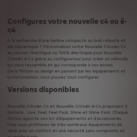
Configurez votre nouvelle c4 ou ë-
c4
A la recherche d’une berline compacte au look robuste et
aérodynamique ? Personnalisez votre Nouvelle Citroën C4
en version thermique ou 100% électrique pour Nouvelle
Citroën ë-C4 grâce au configurateur pour créer un véhicule
qui vous ressemble et qui corresponde à vos envies.
De la finition au design en passant par les équipements et
la motorisation, vous pouvez tout configurer.
Versions disponibles
Nouvelle Citroën C4 et Nouvelle Citroën ë-C4 proposent 5
finitions : Live, Feel, Feel Pack, Shine et Shine Pack. Chaque
finition apporte son lot d’équipements et d’accessoires,
mais vous profiterez de très nombreux équipements de
série pour un confort et une sécurité sans compromis et
au meilleur prix.