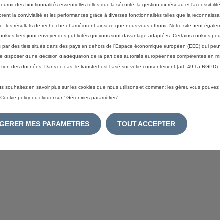
ournir des fonctionnalités essentielles telles que la sécurité, la gestion du réseau et l’accessibilité.
orent la convivialité et les performances grâce à diverses fonctionnalités telles que la reconnaiss
S
e, les résultats de recherche et améliorent ainsi ce que nous vous offrons. Notre site peut égaleme
ITÉ
ookies tiers pour envoyer des publicités qui vous sont davantage adaptées. Certains cookies peu
és par des tiers situés dans des pays en dehors de l'Espace économique européen (EEE) qui peu
e disposer d'une décision d'adéquation de la part des autorités européennes compétentes en m
ction des données. Dans ce cas, le transfert est basé sur votre consentement (art. 49.1a RGPD).
us souhaitez en savoir plus sur les cookies que nous utilisons et comment les gérer, vous pouvez
e
Cookie policy
ou cliquer sur ' Gérer mes paramètres'.
GERER MES PARAMETRES
TOUT ACCEPTER