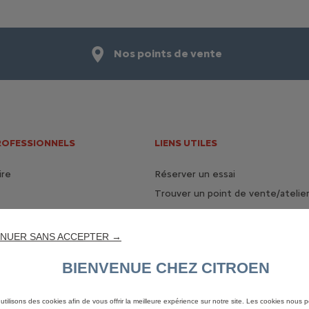
Nos points de vente
ROFESSIONNELS
LIENS UTILES
ire
Réserver un essai
Trouver un point de vente/atelie
Boutique Lifestyle
Nous contacter
NUER SANS ACCEPTER →
BIENVENUE CHEZ CITROEN
utilisons des cookies afin de vous offrir la meilleure expérience sur notre site. Les cookies nous 