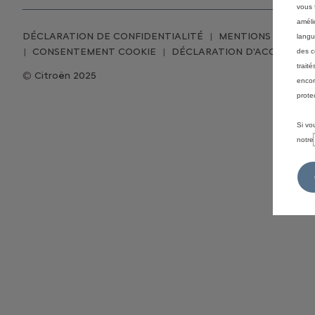
vous f
améli
DÉCLARATION DE CONFIDENTIALITÉ
MENTIONS LÉGALE
langu
CONSENTEMENT COOKIE
DÉCLARATION D'ACCESSIBIL
des c
trait
Citroën 2025
encor
prote
Si vo
notr