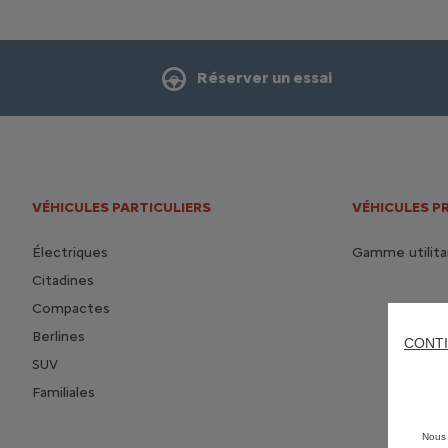
Réserver un essai
VÉHICULES PARTICULIERS
VÉHICULES P
Électriques
Gamme utilita
Citadines
Compactes
Berlines
CONTI
SUV
Familiales
Nous 