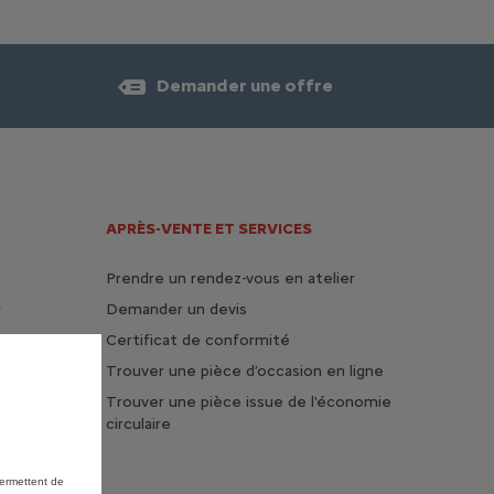
Demander une offre
APRÈS-VENTE ET SERVICES
Prendre un rendez-vous en atelier
r
Demander un devis
Certificat de conformité
Trouver une pièce d’occasion en ligne
Trouver une pièce issue de l'économie
circulaire
permettent de