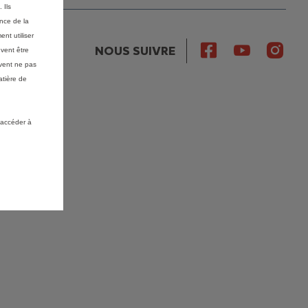
 Ils
ance de la
nt utiliser
NOUS SUIVRE
vent être
vent ne pas
atière de
 accéder à