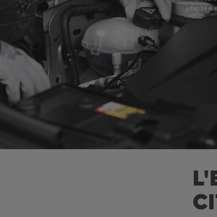
adaptée e
L
C