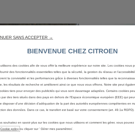
NUER SANS ACCEPTER →
BIENVENUE CHEZ CITROEN
utilisons des cookies afin de vous offrir la meilleure expérience sur notre site. Les cookies nous 
ournir des fonctionnalités essentielles telles que la sécurité, la gestion du réseau et l’accessibilité.
orent la convivialité et les performances grâce à diverses fonctionnalités telles que la reconnaiss
e, les résultats de recherche et améliorent ainsi ce que nous vous offrons. Notre site peut égaleme
ookies tiers pour envoyer des publicités qui vous sont davantage adaptées. Certains cookies peu
és par des tiers situés dans des pays en dehors de l'Espace économique européen (EEE) qui peu
e disposer d'une décision d'adéquation de la part des autorités européennes compétentes en m
ction des données. Dans ce cas, le transfert est basé sur votre consentement (art. 49.1a RGPD).
us souhaitez en savoir plus sur les cookies que nous utilisons et comment les gérer, vous pouvez
e
Cookie policy
ou cliquer sur ' Gérer mes paramètres'.