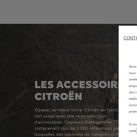
CONTI
Nous 
vous f
améli
LES ACCESSOIRES
langu
CITROËN
des c
trait
encor
Équipez au mieux votre Citroën en fonction de
prote
son usage avec une large sélection
d'accessoires. Disposez d'une gamme
Si vo
comprenant plus de 2 500 références parmi
notr
lesquelles des solutions de transport (coffres