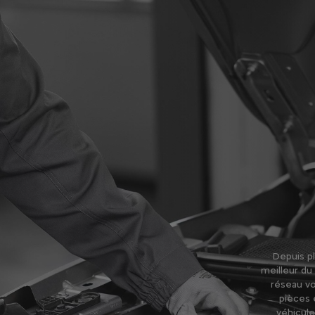
Depuis pl
meilleur du
réseau vo
pièces 
véhicule