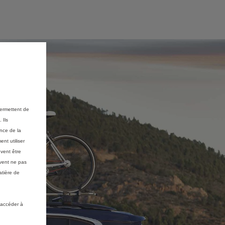
permettent de
 Ils
ance de la
nt utiliser
vent être
vent ne pas
atière de
 accéder à