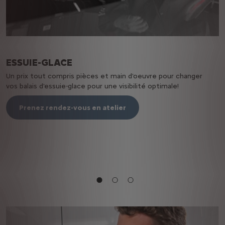
ESSUIE-GLACE
R
Un prix tout compris pièces et main d'oeuvre pour changer
vos balais d'essuie-glace pour une visibilité optimale!
V
s
C
Prenez rendez-vous en atelier
d