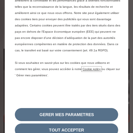
améliorent la convivialité et les performances grâce à diverses fonctionnalités
telles que la reconnaissance de la langue, les résultats de recherche et
améliorent ainsi ce que nous vous offrons. Notre site peut également utiliser
des cookies tiers pour envoyer des publicités qui vous sont davantage
adaptées. Certains cookies peuvent être traités par des tiers situés dans des
pays en dehors de l'Espace économique européen (EEE) qui peuvent ne
pas encore disposer d'une décision d'adéquation de la part des autorités
européennes compétentes en matière de protection des données. Dans ce
cas, le transfert est basé sur votre consentement (art. 49.1a RGPD).
Si vous souhaitez en savoir plus sur les cookies que nous utilisons et
comment les gérer, vous pouvez accéder à notre
Cookie policy
ou cliquer sur
' Gérer mes paramètres'.
GERER MES PARAMETRES
Précédent
Sui
TOUT ACCEPTER