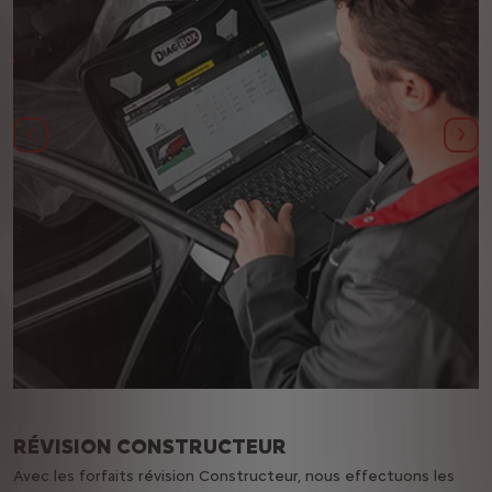
Précédent
Sui
RÉVISION CONSTRUCTEUR
Avec les forfaits révision Constructeur, nous effectuons les
U