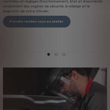
contrôles et réglages (fonctionnement, état et étanchéité)
c
notamment des organes de sécurité, la vidange et le
P
diagnostic de votre Citroën.
T
Prendre rendez-vous en atelier